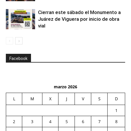
Cierran este sábado el Monumento a
Juárez de Viguera por inicio de obra
vial
Facebook
marzo 2026
L
M
X
J
V
S
D
1
2
3
4
5
6
7
8