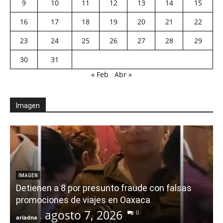
9
10
11
12
13
14
15
16
17
18
19
20
21
22
23
24
25
26
27
28
29
30
31
« Feb
Abr »
Imagen
IMAGEN
Detienen a 8 por presunto fraude con falsas
promociones de viajes en Oaxaca
agosto 7, 2026
0
ariadna
-
a