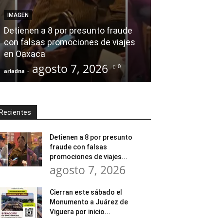
Desde el Legis
IMAGEN
modernización
Detienen a 8 por presunto fraude
Tratamiento d
con falsas promociones de viajes
en Huajuapan 
en Oaxaca
transformar l
agosto 7, 2026
agost
0
ariadna
-
ariadna
-
Recientes
Detienen a 8 por presunto
fraude con falsas
promociones de viajes...
agosto 7, 2026
Cierran este sábado el
Monumento a Juárez de
Viguera por inicio...