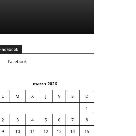
Facebook
Facebook
marzo 2026
L
M
X
J
V
S
D
1
2
3
4
5
6
7
8
9
10
11
12
13
14
15