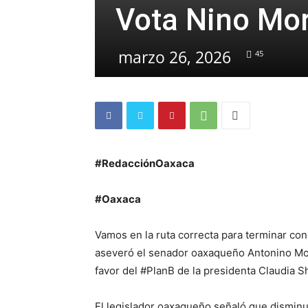
Vota Nino Mor
marzo 26, 2026
45
#RedacciónOaxaca
#Oaxaca
Vamos en la ruta correcta para terminar con 
aseveró el senador oaxaqueño Antonino Mora
favor del #PlanB de la presidenta Claudia 
El legislador oaxaqueño señaló que disminu