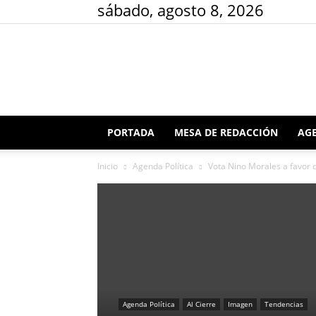
sábado, agosto 8, 2026
PORTADA
MESA DE REDACCIÓN
AGE
Inicio
Agenda Política
Vota Nino Morales a favor d
Agenda Política
Al Cierre
Imagen
Tendencias