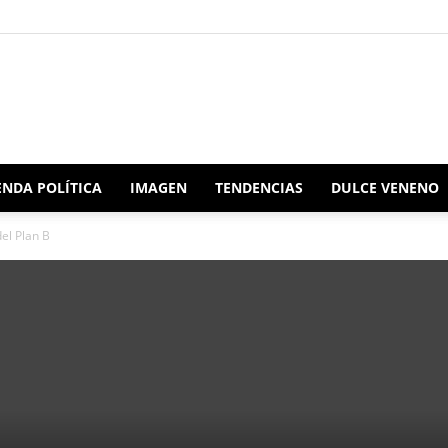
Redacción
NDA POLÍTICA
IMAGEN
TENDENCIAS
DULCE VENENO
el Plan B
Oaxaca