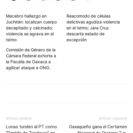
Macabro hallazgo en
Reacomodo de células
Juchitán: localizan cuerpo
delictivas agudiza violencia
decapitado y calcinado;
en el Istmo; Jara Cruz
violencia se agrava en el
descarta estado de
Istmo
excepción
Comisión de Género de la
Cámara Federal exhorta a
la Fiscalía de Oaxaca a
agilizar ataque a ONG.
Artículo anterior
Artículo siguiente
Lonas tunden al PT como
Oaxaqueño gana el Certamen
“Partido de Traidores” en
Nacional de Oratoria “Lic.