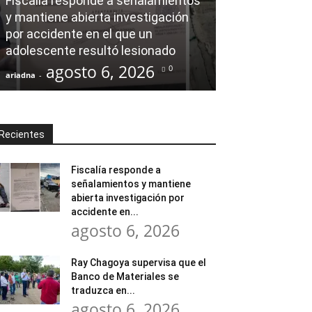
Fiscalía responde a señalamientos
y mantiene abierta investigación
Ray Chagoya s
por accidente en el que un
Banco de Mate
adolescente resultó lesionado
en obras comu
agosto 6, 2026
agost
0
ariadna
-
ariadna
-
Recientes
Fiscalía responde a
señalamientos y mantiene
abierta investigación por
accidente en...
agosto 6, 2026
Ray Chagoya supervisa que el
Banco de Materiales se
traduzca en...
agosto 6, 2026