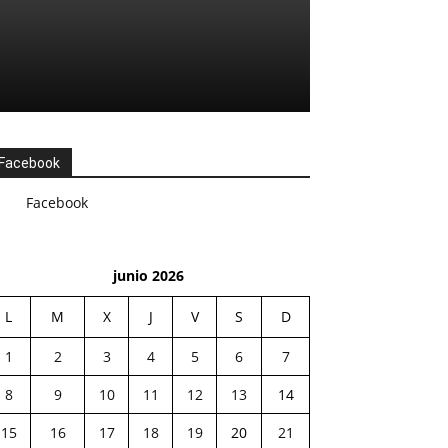
Facebook
Facebook
junio 2026
L
M
X
J
V
S
D
1
2
3
4
5
6
7
8
9
10
11
12
13
14
15
16
17
18
19
20
21