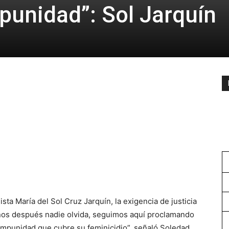
mpunidad”: Sol Jarquín
sta María del Sol Cruz Jarquín, la exigencia de justicia
años después nadie olvida, seguimos aquí proclamando
e impunidad que cubre su feminicidio”, señaló Soledad