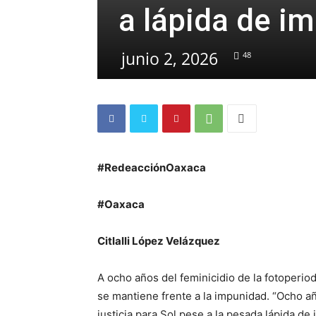
a lápida de i
junio 2, 2026
48
#RedeacciónOaxaca
#Oaxaca
Citlalli López Velázquez
A ocho años del feminicidio de la fotoperiodi
se mantiene frente a la impunidad. “Ocho 
justicia para Sol pese a la pesada lápida d