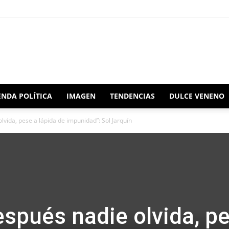
Redacción
NDA POLÍTICA
IMAGEN
TENDENCIAS
DULCE VENENO
vida, pese a lápida de impunidad”: Sol Jarquín
Oaxaca
spués nadie olvida, p