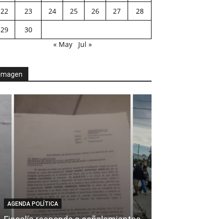
22
23
24
25
26
27
28
29
30
« May
Jul »
Imagen
AGENDA POLÍTICA
AL CIERRE