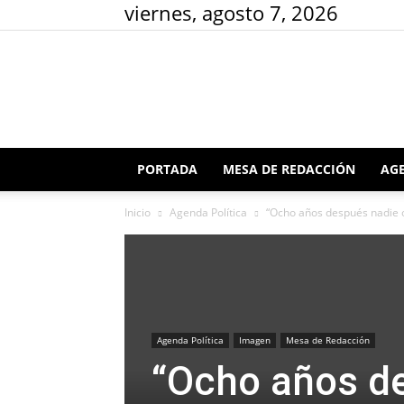
viernes, agosto 7, 2026
PORTADA
MESA DE REDACCIÓN
AGE
Inicio
Agenda Política
“Ocho años después nadie ol
Agenda Política
Imagen
Mesa de Redacción
“Ocho años de