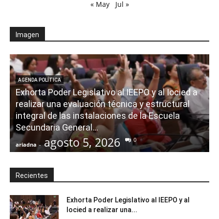
« May
Jul »
Imagen
AGENDA POLÍTICA
Exhorta Poder Legislativo al IEEPO y al Iocied a
realizar una evaluación técnica y estructural
integral de las instalaciones de la Escuela
Secundaria General...
agosto 5, 2026
0
ariadna
-
a
Recientes
Exhorta Poder Legislativo al IEEPO y al
Iocied a realizar una...