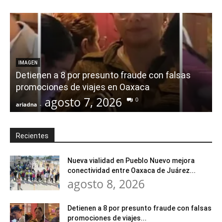
IMAGEN
Detienen a 8 por presunto fraude con falsas
promociones de viajes en Oaxaca
agosto 7, 2026
0
ariadna
-
a
Recientes
Nueva vialidad en Pueblo Nuevo mejora
conectividad entre Oaxaca de Juárez...
agosto 8, 2026
Detienen a 8 por presunto fraude con falsas
promociones de viajes...