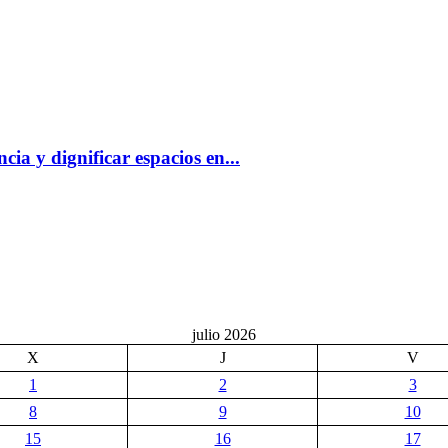
ia y dignificar espacios en...
julio 2026
X
J
V
1
2
3
8
9
10
15
16
17