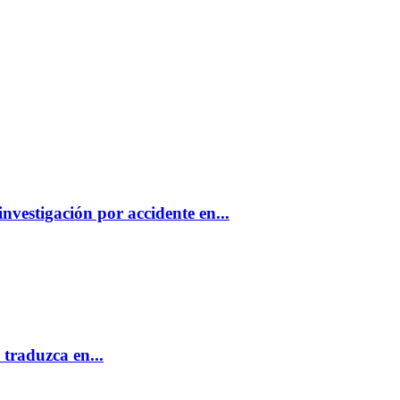
nvestigación por accidente en el que un adolescente resul
nvestigación por accidente en...
traduzca en...