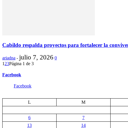
Cabildo respalda proyectos para fortalecer la convivenc
julio 7, 2026
ariadna
-
0
1
2
3
Página 1 de 3
Facebook
Facebook
L
M
6
7
13
14