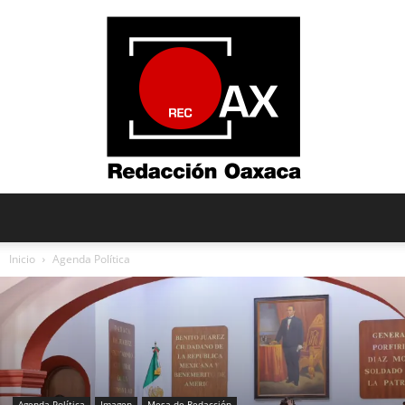
Redacción
Inicio
Agenda Política
Oaxaca
Agenda Política
Imagen
Mesa de Redacción