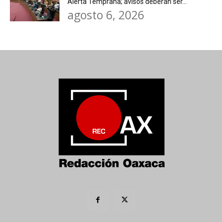
Alerta Temprana; avisos deberán ser...
agosto 6, 2026