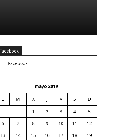
Facebook
Facebook
mayo 2019
L
M
X
J
V
S
D
1
2
3
4
5
6
7
8
9
10
11
12
13
14
15
16
17
18
19