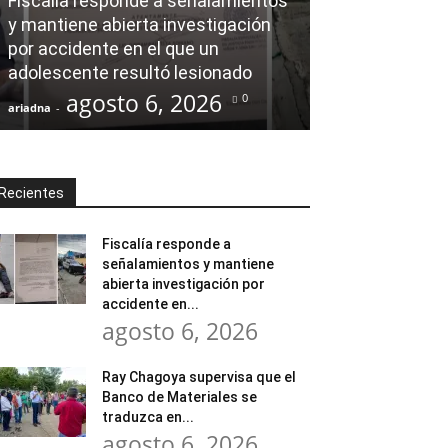
Fiscalía responde a señalamientos
y mantiene abierta investigación
Ray Chagoya s
por accidente en el que un
Banco de Mate
adolescente resultó lesionado
en obras comu
agosto 6, 2026
agost
0
ariadna
-
ariadna
-
Recientes
Fiscalía responde a
señalamientos y mantiene
abierta investigación por
accidente en...
agosto 6, 2026
Ray Chagoya supervisa que el
Banco de Materiales se
traduzca en...
agosto 6, 2026