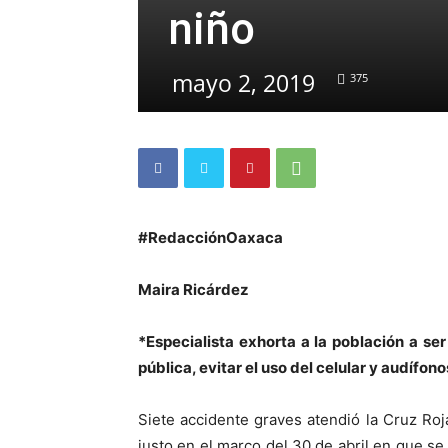
niño
mayo 2, 2019
375
#RedacciónOaxaca
Maira Ricárdez
*Especialista exhorta a la población a se
pública, evitar el uso del celular y audífo
Siete accidente graves atendió la Cruz Roj
justo en el marco del 30 de abril en que se 