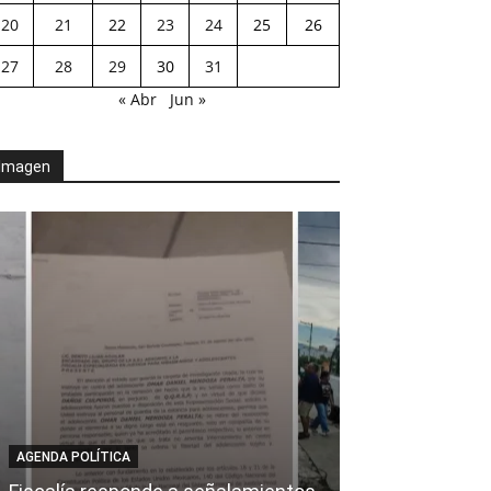
20
21
22
23
24
25
26
27
28
29
30
31
« Abr
Jun »
Imagen
AGENDA POLÍTICA
AL CIERRE