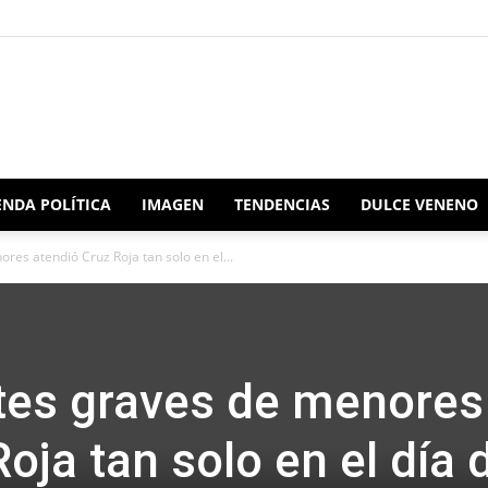
Redacción
NDA POLÍTICA
IMAGEN
TENDENCIAS
DULCE VENENO
res atendió Cruz Roja tan solo en el...
Oaxaca
tes graves de menores
oja tan solo en el día 