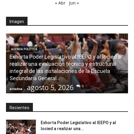
« Abr
Jun »
Imagen
AGENDA POLÍTICA
Exhorta Poder Legislativo al IEEPO y al Iocied a
realizar una evaluación técnica y estructural
integral de las instalaciones de la Escuela
Secundaria General...
agosto 5, 2026
0
ariadna
-
a
Recientes
Exhorta Poder Legislativo al IEEPO y al
Iocied a realizar una...