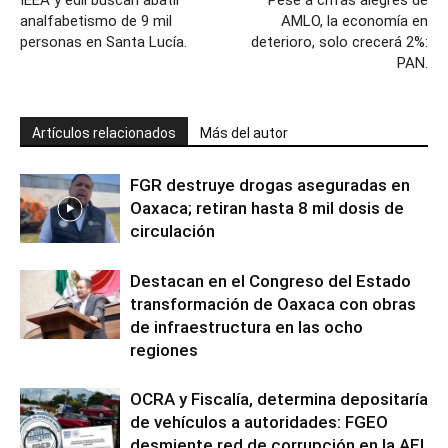
IEEA y edil buscan abatir
Pese a cifras alegres de
analfabetismo de 9 mil
AMLO, la economía en
personas en Santa Lucía.
deterioro, solo crecerá 2%:
PAN.
Artículos relacionados
Más del autor
FGR destruye drogas aseguradas en
Oaxaca; retiran hasta 8 mil dosis de
circulación
Destacan en el Congreso del Estado
transformación de Oaxaca con obras
de infraestructura en las ocho
regiones
OCRA y Fiscalía, determina depositaría
de vehículos a autoridades: FGEO
desmiente red de corrupción en la AEI