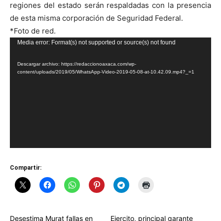
regiones del estado serán respaldadas con la presencia
de esta misma corporación de Seguridad Federal.
*Foto de red.
Reproductor
Media error: Format(s) not supported or source(s) not found
de
Descargar archivo: https://redaccionoaxaca.com/wp-
vídeo
content/uploads/2019/05/WhatsApp-Video-2019-05-08-at-10.42.09.mp4?_=1
Compartir:
Desestima Murat fallas en
Ejercito, principal garante