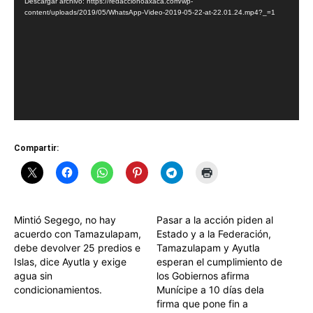
Descargar archivo: https://redaccionoaxaca.com/wp-
vídeo
content/uploads/2019/05/WhatsApp-Video-2019-05-22-at-22.01.24.mp4?_=1
Compartir:
Mintió Segego, no hay
Pasar a la acción piden al
acuerdo con Tamazulapam,
Estado y a la Federación,
debe devolver 25 predios e
Tamazulapam y Ayutla
Islas, dice Ayutla y exige
esperan el cumplimiento de
agua sin
los Gobiernos afirma
condicionamientos.
Munícipe a 10 días dela
firma que pone fin a