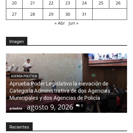
20
21
22
23
24
25
26
27
28
29
30
31
« Abr
Jun »
Imagen
AGENDA POLÍTICA
Aprueba Poder Legislativo la elevación de
Categoría Administrativa de dos Agencias
Municipales y dos Agencias de Policía
agosto 9, 2026
0
ariadna
-
a
Recientes