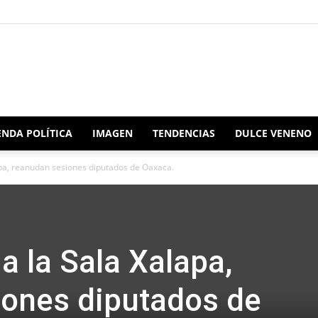
Redacción
NDA POLÍTICA
IMAGEN
TENDENCIAS
DULCE VENENO
apa, reanudan sesiones diputados de Oaxaca.
Oaxaca
a la Sala Xalapa,
iones diputados de