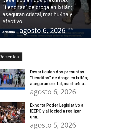
Desarticulan dos presuntas
y al Iocied a r
“tienditas” de droga en Ixtlán;
evaluación téc
aseguran cristal, marihu4na y
integral de las
efectivo
Escuela Secund
agosto 6, 2026
agost
0
ariadna
-
ariadna
-
Recientes
Desarticulan dos presuntas
“tienditas” de droga en Ixtlán;
aseguran cristal, marihu4na...
agosto 6, 2026
Exhorta Poder Legislativo al
IEEPO y al Iocied a realizar
una...
agosto 5, 2026