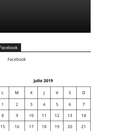
Facebook
Facebook
julio 2019
L
M
X
J
V
S
D
1
2
3
4
5
6
7
8
9
10
11
12
13
14
15
16
17
18
19
20
21