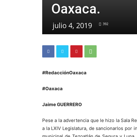
Oaxaca.
julio 4, 2019
392
#RedacciónOaxaca
#Oaxaca
Jaime GUERRERO
Pese a la advertencia que le hizo la Sala Re
a la LXIV Legislatura, de sancionarlos por 
municipal de Tezoatlán de Segura y Luna,