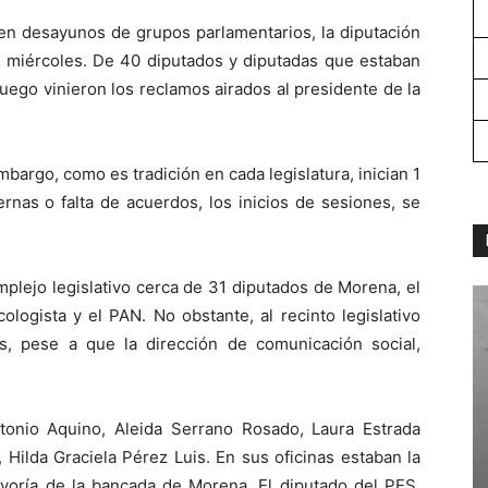
 en desayunos de grupos parlamentarios, la diputación
te miércoles. De 40 diputados y diputadas que estaban
Luego vinieron los reclamos airados al presidente de la
embargo, como es tradición en cada legislatura, inician 1
rnas o falta de acuerdos, los inicios de sesiones, se
omplejo legislativo cerca de 31 diputados de Morena, el
logista y el PAN. No obstante, al recinto legislativo
s, pese a que la dirección de comunicación social,
ntonio Aquino, Aleida Serrano Rosado, Laura Estrada
 Hilda Graciela Pérez Luis. En sus oficinas estaban la
mayoría de la bancada de Morena. El diputado del PES,