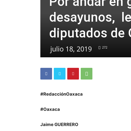
Por andar en g
desayunos, l
diputados de
julio 18, 2019
272
#RedacciónOaxaca
#Oaxaca
Jaime GUERRERO