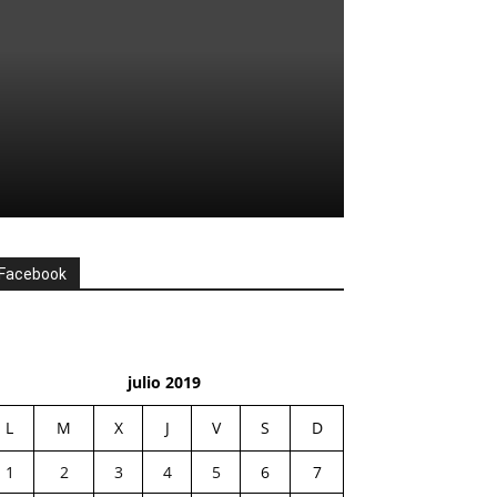
Facebook
julio 2019
L
M
X
J
V
S
D
1
2
3
4
5
6
7