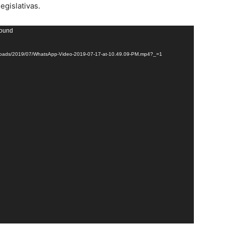
egislativas.
found
uploads/2019/07/WhatsApp-Video-2019-07-17-at-10.49.09-PM.mp4?_=1