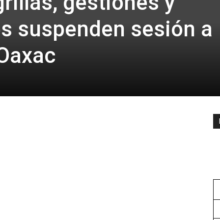
rillas, gestiones y
es suspenden sesión a
 Oaxac