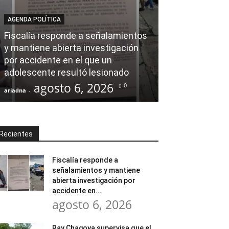
AGENDA POLÍTICA
AL CIERRE
Fiscalía responde a señalamientos
y mantiene abierta investigación
Ray Chagoya s
por accidente en el que un
Banco de Mate
adolescente resultó lesionado
en obras comu
agosto 6, 2026
agost
0
ariadna
-
ariadna
-
Recientes
Fiscalía responde a
señalamientos y mantiene
abierta investigación por
accidente en...
agosto 6, 2026
Ray Chagoya supervisa que el