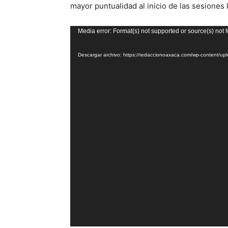
mayor puntualidad al inicio de las sesiones l
Reproductor
Media error: Format(s) not supported or source(s) not 
de
Descargar archivo: https://redaccionoaxaca.com/wp-content/
vídeo