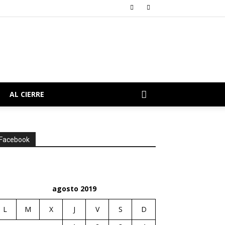
AL CIERRE
Facebook
agosto 2019
L
M
X
J
V
S
D