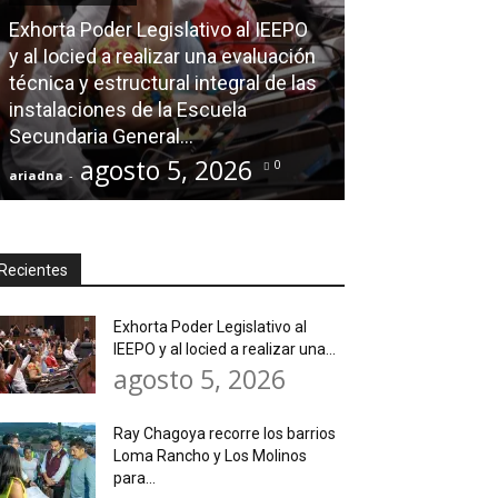
Exhorta Poder Legislativo al IEEPO
AGENDA POLÍTICA
y al Iocied a realizar una evaluación
técnica y estructural integral de las
Ray Chagoya re
instalaciones de la Escuela
Loma Rancho y
Secundaria General...
atender neces
agosto 5, 2026
agos
0
ariadna
-
ariadna
-
Recientes
Exhorta Poder Legislativo al
IEEPO y al Iocied a realizar una...
agosto 5, 2026
Ray Chagoya recorre los barrios
Loma Rancho y Los Molinos
para...