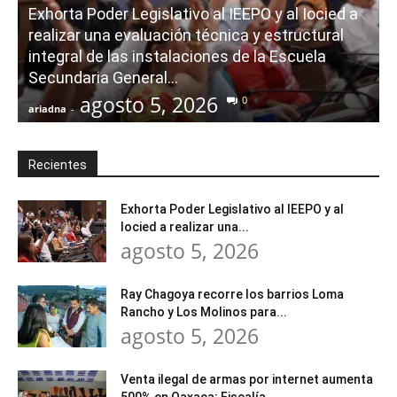
Exhorta Poder Legislativo al IEEPO y al Iocied a
realizar una evaluación técnica y estructural
integral de las instalaciones de la Escuela
Secundaria General...
agosto 5, 2026
0
ariadna
-
a
Recientes
Exhorta Poder Legislativo al IEEPO y al
Iocied a realizar una...
agosto 5, 2026
Ray Chagoya recorre los barrios Loma
Rancho y Los Molinos para...
agosto 5, 2026
Venta ilegal de armas por internet aumenta