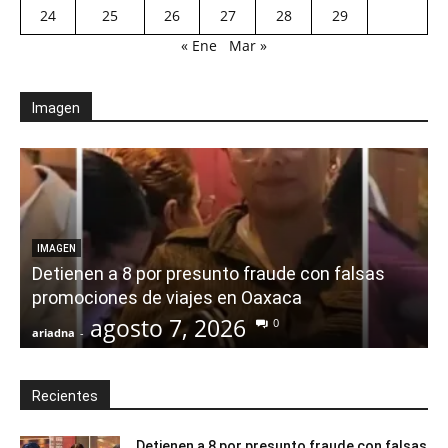
24
25
26
27
28
29
« Ene
Mar »
Imagen
IMAGEN
Detienen a 8 por presunto fraude con falsas
promociones de viajes en Oaxaca
agosto 7, 2026
0
ariadna
-
a
Recientes
Detienen a 8 por presunto fraude con falsas