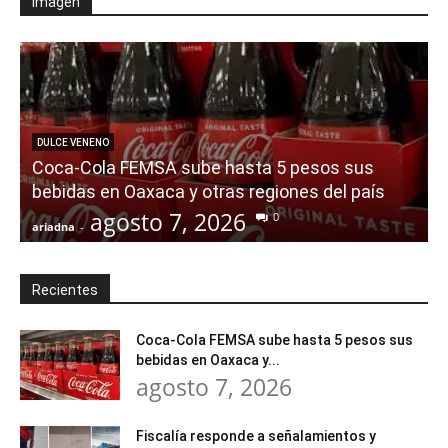
Imagen
DULCE VENENO
Coca-Cola FEMSA sube hasta 5 pesos sus
a
bebidas en Oaxaca y otras regiones del país
agosto 7, 2026
0
ariadna
-
a
Recientes
Coca-Cola FEMSA sube hasta 5 pesos sus
bebidas en Oaxaca y...
agosto 7, 2026
Fiscalía responde a señalamientos y