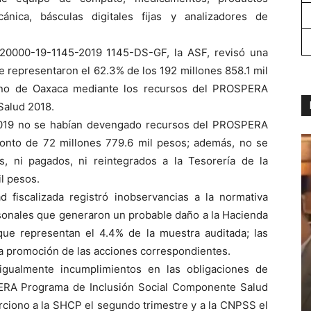
nica, básculas digitales fijas y analizadores de
-20000-19-1145-2019 1145-DS-GF, la ASF, revisó una
e representaron el 62.3% de los 192 millones 858.1 mil
erno de Oaxaca mediante los recursos del PROSPERA
Salud 2018.
2019 no se habían devengado recursos del PROSPERA
onto de 72 millones 779.6 mil pesos; además, no se
, ni pagados, ni reintegrados a la Tesorería de la
l pesos.
ad fiscalizada registró inobservancias a la normativa
rsonales que generaron un probable daño a la Hacienda
que representan el 4.4% de la muestra auditada; las
a promoción de las acciones correspondientes.
igualmente incumplimientos en las obligaciones de
PERA Programa de Inclusión Social Componente Salud
orciono a la SHCP el segundo trimestre y a la CNPSS el