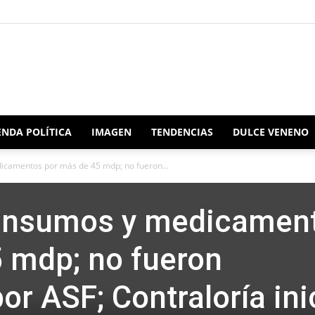
Redacción
NDA POLÍTICA
IMAGEN
TENDENCIAS
DULCE VENENO
icamentos por más de 45 mdp; no fueron...
Oaxaca
 insumos y medicamen
 mdp; no fueron
r ASF; Contraloría ini