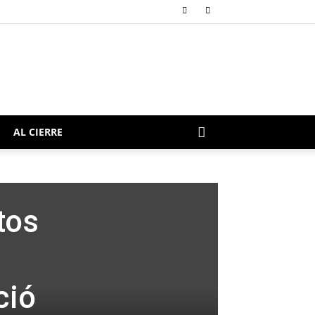
AL CIERRE
tos
ció