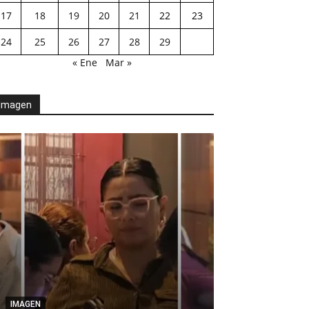
17
18
19
20
21
22
23
24
25
26
27
28
29
« Ene
Mar »
Imagen
AGENDA POLÍTICA
Desde el Legis
IMAGEN