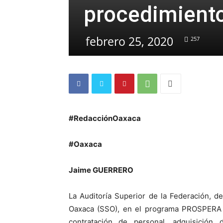
procedimient
febrero 25, 2020
257
#RedacciónOaxaca
#Oaxaca
Jaime GUERRERO
La Auditoría Superior de la Federación, d
Oaxaca (SSO), en el programa PROSPERA 
contratación de personal, adquisició