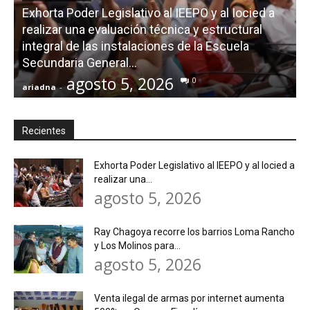
Exhorta Poder Legislativo al IEEPO y al Iocied a
realizar una evaluación técnica y estructural
integral de las instalaciones de la Escuela
Secundaria General...
agosto 5, 2026
0
ariadna
-
a
Recientes
Exhorta Poder Legislativo al IEEPO y al Iocied a
realizar una...
agosto 5, 2026
Ray Chagoya recorre los barrios Loma Rancho
y Los Molinos para...
agosto 5, 2026
Venta ilegal de armas por internet aumenta