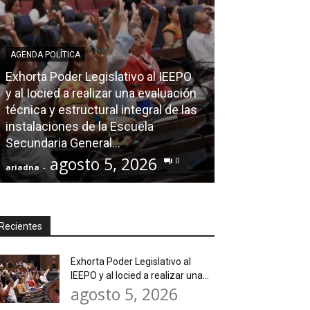
AGENDA POLÍTICA
Exhorta Poder Legislativo al IEEPO
AGENDA POLÍTICA
y al Iocied a realizar una evaluación
técnica y estructural integral de las
Ray Chagoya re
instalaciones de la Escuela
Loma Rancho y
Secundaria General...
atender neces
agosto 5, 2026
agos
0
ariadna
-
ariadna
-
Recientes
Exhorta Poder Legislativo al
IEEPO y al Iocied a realizar una...
agosto 5, 2026