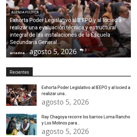
AGENDA POLÍTICA
Exhorta Poder Legislativo al IEEPO y al Iocied a
realizar una evaluación técnica y estructural
integral de las instalaciones de la Escuela
Secundaria General...
agosto 5, 2026
0
ariadna
-
a
Recientes
Exhorta Poder Legislativo al IEEPO y al Iocied a
realizar una...
agosto 5, 2026
Ray Chagoya recorre los barrios Loma Rancho
y Los Molinos para...
agosto 5, 2026