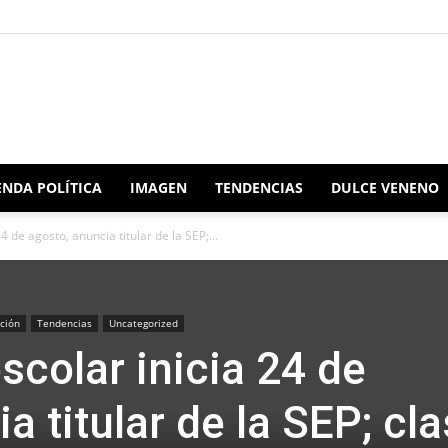
Redacción
NDA POLÍTICA
IMAGEN
TENDENCIAS
DULCE VENENO
4 de agosto, anuncia titular de la SEP;...
Oaxaca
ción
Tendencias
Uncategorized
scolar inicia 24 de
a titular de la SEP; cl