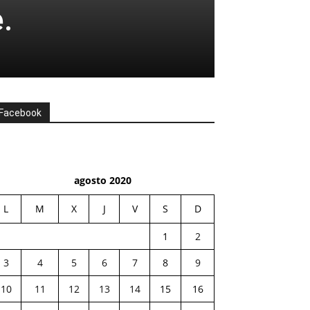
.
Facebook
agosto 2020
L
M
X
J
V
S
D
1
2
3
4
5
6
7
8
9
10
11
12
13
14
15
16