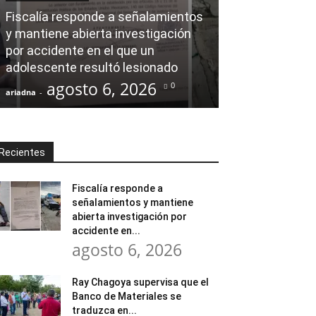
AL CIERRE
Fiscalía responde a señalamientos
y mantiene abierta investigación
Ray Chagoya s
por accidente en el que un
Banco de Mate
adolescente resultó lesionado
en obras comu
agosto 6, 2026
agost
0
ariadna
-
ariadna
-
Recientes
Fiscalía responde a
señalamientos y mantiene
abierta investigación por
accidente en...
agosto 6, 2026
Ray Chagoya supervisa que el
Banco de Materiales se
traduzca en...