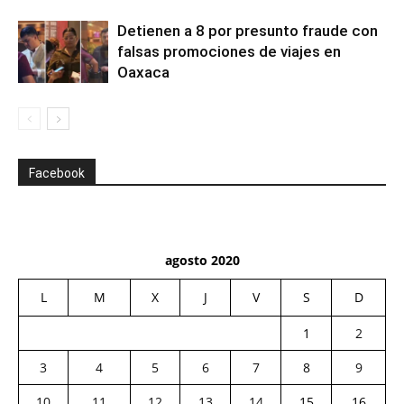
Detienen a 8 por presunto fraude con
falsas promociones de viajes en
Oaxaca
Facebook
agosto 2020
L
M
X
J
V
S
D
1
2
3
4
5
6
7
8
9
10
11
12
13
14
15
16