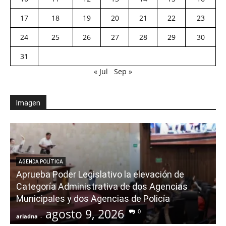
17
18
19
20
21
22
23
24
25
26
27
28
29
30
31
« Jul
Sep »
Imagen
AGENDA POLÍTICA
Aprueba Poder Legislativo la elevación de
Categoría Administrativa de dos Agencias
Municipales y dos Agencias de Policía
agosto 9, 2026
0
ariadna
-
a