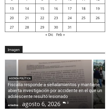
13
14
15
16
17
18
19
20
21
22
23
24
25
26
27
28
29
30
31
« Dic
Feb »
Imagen
AGENDA POLÍTICA
Fiscalía responde a señalamientos y mantiene
abierta investigación por accidente en el que un
adolescente resultó lesionado
agosto 6, 2026
0
ariadna
-
a