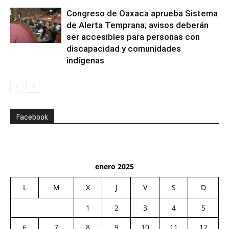
Congreso de Oaxaca aprueba Sistema
de Alerta Temprana; avisos deberán
ser accesibles para personas con
discapacidad y comunidades
indígenas
Facebook
enero 2025
L
M
X
J
V
S
D
1
2
3
4
5
6
7
8
9
10
11
12