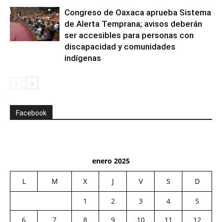
Congreso de Oaxaca aprueba Sistema
de Alerta Temprana; avisos deberán
ser accesibles para personas con
discapacidad y comunidades
indígenas
Facebook
enero 2025
L
M
X
J
V
S
D
1
2
3
4
5
6
7
8
9
10
11
12