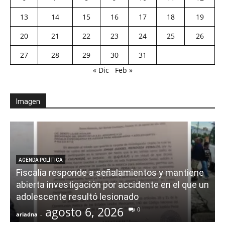
13
14
15
16
17
18
19
20
21
22
23
24
25
26
27
28
29
30
31
« Dic
Feb »
Imagen
AGENDA POLÍTICA
Fiscalía responde a señalamientos y mantiene
abierta investigación por accidente en el que un
adolescente resultó lesionado
agosto 6, 2026
0
ariadna
-
a