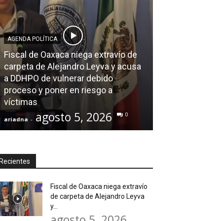
AGENDA POLÍTICA
Fiscal de Oaxaca niega extravío de
AGENDA POLÍTICA
carpeta de Alejandro Leyva y acusa
a DDHPO de vulnerar debido
Diputada de M
proceso y poner en riesgo a
patriarcal” de 
víctimas
Liz Arroyo y 
agosto 5, 2026
agos
0
ariadna
-
ariadna
-
Recientes
Fiscal de Oaxaca niega extravío
de carpeta de Alejandro Leyva
y...
agosto 5, 2026