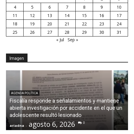
4
5
6
7
8
9
10
11
12
13
14
15
16
17
18
19
20
21
22
23
24
25
26
27
28
29
30
31
« Jul
Sep »
Imagen
AGENDA POLÍTICA
Fiscalía responde a señalamientos y mantiene
abierta investigación por accidente en el que un
adolescente resultó lesionado
agosto 6, 2026
0
ariadna
-
a