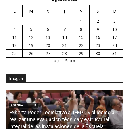
L
M
X
J
V
S
D
1
2
3
4
5
6
7
8
9
10
11
12
13
14
15
16
17
18
19
20
21
22
23
24
25
26
27
28
29
30
31
« Jul
Sep »
Imagen
AGENDA POLÍTICA
Exhorta Poder Legislativo al IEEPO y al Iocied a
realizar una evaluación técnica y estructural
integral de las instalaciones de la Escuela