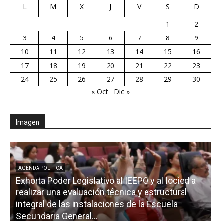
L
M
X
J
V
S
D
1
2
3
4
5
6
7
8
9
10
11
12
13
14
15
16
17
18
19
20
21
22
23
24
25
26
27
28
29
30
« Oct
Dic »
Imagen
AGENDA POLÍTICA
Exhorta Poder Legislativo al IEEPO y al Iocied a
realizar una evaluación técnica y estructural
integral de las instalaciones de la Escuela
Secundaria General...