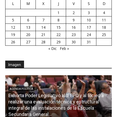
L
M
X
J
V
S
D
1
2
3
4
5
6
7
8
9
10
11
12
13
14
15
16
17
18
19
20
21
22
23
24
25
26
27
28
29
30
31
« Dic
Feb »
Imagen
AGENDA POLÍTICA
Exhorta Poder Legislativo al IEEPO y al Iocied a
realizar una evaluación técnica y estructural
integral de las instalaciones de la Escuela
Secundaria General...