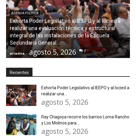
AGENDA POLÍTICA
Exhorta Poder Legislativo al IEEPO y al Iocied a
realizar una evaluación técnica y estructural
integral de las instalaciones de la Escuela
Secundaria General...
agosto 5, 2026
0
ariadna
-
a
Recientes
Exhorta Poder Legislativo al IEEPO y al Iocied a
realizar una...
agosto 5, 2026
Ray Chagoya recorre los barrios Loma Rancho
y Los Molinos para...
agosto 5, 2026