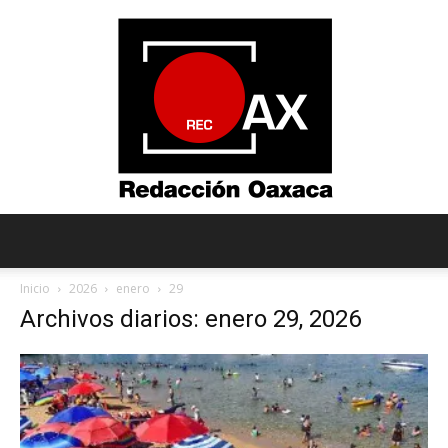
Redacción
Inicio
2026
enero
29
Archivos diarios: enero 29, 2026
Oaxaca