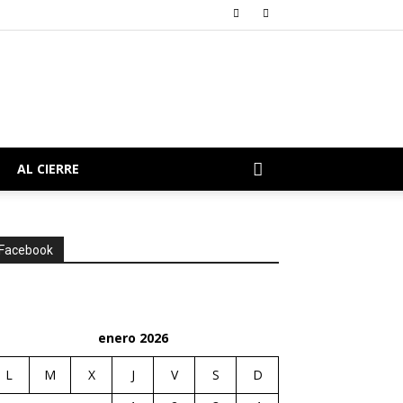
AL CIERRE
Facebook
enero 2026
L
M
X
J
V
S
D