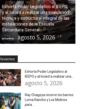
Exhorta Poder Legislativo al IEEPO
AGENDA POLÍTICA
y al Iocied a realizar una evaluación
técnica y estructural integral de las
Ray Chagoya re
instalaciones de la Escuela
Loma Rancho y
Secundaria General...
atender neces
agosto 5, 2026
agos
0
ariadna
-
ariadna
-
Recientes
Exhorta Poder Legislativo al
IEEPO y al Iocied a realizar una...
agosto 5, 2026
Ray Chagoya recorre los barrios
Loma Rancho y Los Molinos
para...