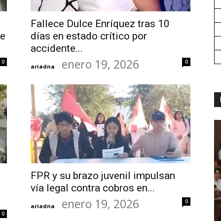
Fallece Dulce Enríquez tras 10
le
días en estado crítico por
accidente...
enero 19, 2026
0
0
ariadna
-
FPR y su brazo juvenil impulsan
vía legal contra cobros en...
enero 19, 2026
0
ariadna
-
0