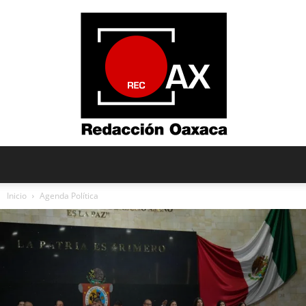
Redacción
Inicio
Agenda Política
Oaxaca