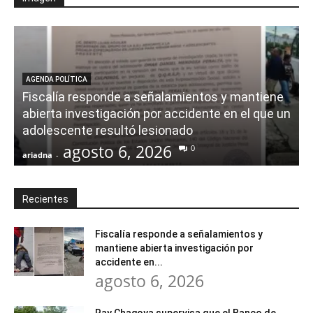
AGENDA POLÍTICA
Fiscalía responde a señalamientos y mantiene
abierta investigación por accidente en el que un
adolescente resultó lesionado
agosto 6, 2026
0
ariadna
-
a
Recientes
Fiscalía responde a señalamientos y
mantiene abierta investigación por
accidente en...
agosto 6, 2026
Ray Chagoya supervisa que el Banco de