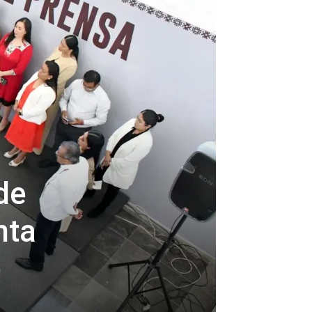
de
nta
o