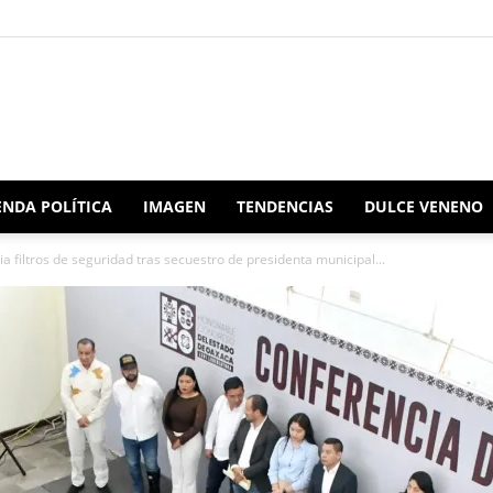
Redacción
NDA POLÍTICA
IMAGEN
TENDENCIAS
DULCE VENENO
filtros de seguridad tras secuestro de presidenta municipal...
Oaxaca