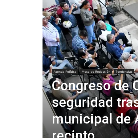
Agenda Política
Mesa de Redacción
Tendencias
Congreso de O
seguridad tra
municipal de 
recinto