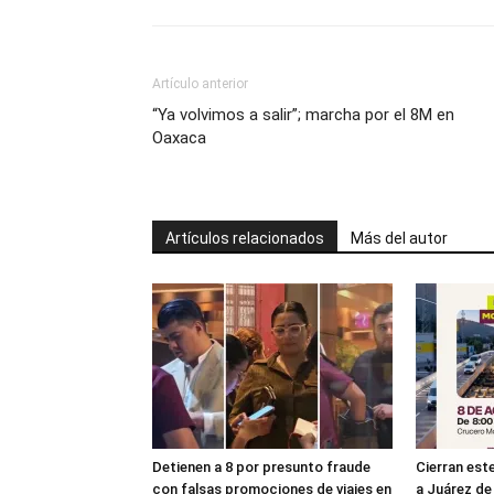
Artículo anterior
“Ya volvimos a salir”; marcha por el 8M en
Oaxaca
Artículos relacionados
Más del autor
Detienen a 8 por presunto fraude
Cierran es
con falsas promociones de viajes en
a Juárez de 