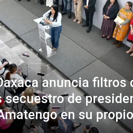
axaca anuncia filtros 
s secuestro de preside
Amatengo en su propi