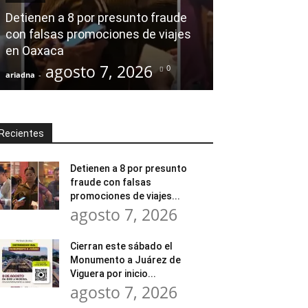
modernización
Detienen a 8 por presunto fraude
Tratamiento d
con falsas promociones de viajes
en Huajuapan 
en Oaxaca
transformar l
agosto 7, 2026
agost
0
ariadna
-
ariadna
-
Recientes
Detienen a 8 por presunto
fraude con falsas
promociones de viajes...
agosto 7, 2026
Cierran este sábado el
Monumento a Juárez de
Viguera por inicio...
agosto 7, 2026