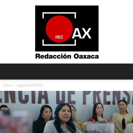
Redacción
Inicio
Agenda Política
Oaxaca