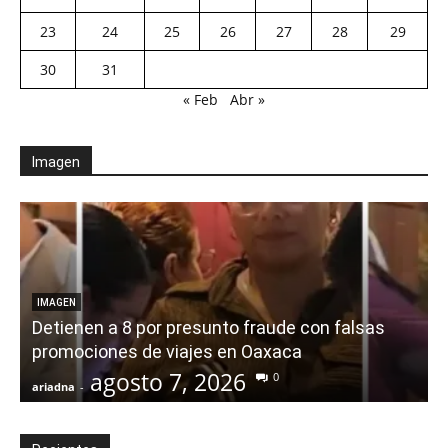
23
24
25
26
27
28
29
30
31
« Feb
Abr »
Imagen
IMAGEN
Detienen a 8 por presunto fraude con falsas
promociones de viajes en Oaxaca
agosto 7, 2026
0
ariadna
-
a