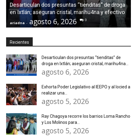
Desarticulan dos presuntas “tienditas” de droga
i
en Ixtlán; aseguran cristal, marihu4na y efectivo
S
agosto 6, 2026
0
ariadna
-
a
Recientes
Desarticulan dos presuntas “tienditas” de
droga en Ixtlán; aseguran cristal, marihu4na...
agosto 6, 2026
Exhorta Poder Legislativo al IEEPO y al Iocied a
realizar una...
agosto 5, 2026
Ray Chagoya recorre los barrios Loma Rancho
y Los Molinos para...
agosto 5, 2026