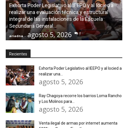
Exhorta Poder Legislativo al IEEPO y al Iocied a
realizar una evaluación técnica y estructural
integral de las instalaciones de la Escuela
Secundaria General...
agosto 5, 2026
0
ariadna
-
a
Recientes
Exhorta Poder Legislativo al IEEPO y al Iocied a
realizar una...
agosto 5, 2026
Ray Chagoya recorre los barrios Loma Rancho
y Los Molinos para...
agosto 5, 2026
Venta ilegal de armas por internet aumenta