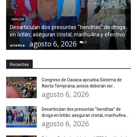
E
r
IMAGEN
Desarticulan dos presuntas “tienditas” de droga
i
en Ixtlán; aseguran cristal, marihu4na y efectivo
S
agosto 6, 2026
0
ariadna
-
a
Recientes
Congreso de Oaxaca aprueba Sistema de
Alerta Temprana; avisos deberán ser...
agosto 6, 2026
Desarticulan dos presuntas “tienditas” de
droga en Ixtlán; aseguran cristal, marihu4na...
agosto 6, 2026