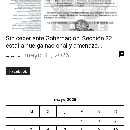
Sin ceder ante Gobernación, Sección 22
estalla huelga nacional y amenaza...
mayo 31, 2026
0
ariadna
-
Facebook
mayo 2026
L
M
X
J
V
S
D
1
2
3
4
5
6
7
8
9
10