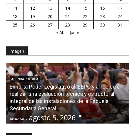
11
12
13
14
15
16
17
18
19
20
21
22
23
24
25
26
27
28
29
30
31
« Abr
Jun »
Imagen
AGENDA POLÍTICA
Exhorta Poder Legislativo al IEEPO y al Iocied a
realizar una evaluación técnica y estructural
integral de las instalaciones de la Escuela
Secundaria General...
agosto 5, 2026
0
ariadna
-
a