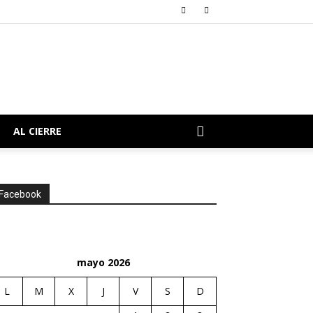
AL CIERRE
Facebook
mayo 2026
L
M
X
J
V
S
D