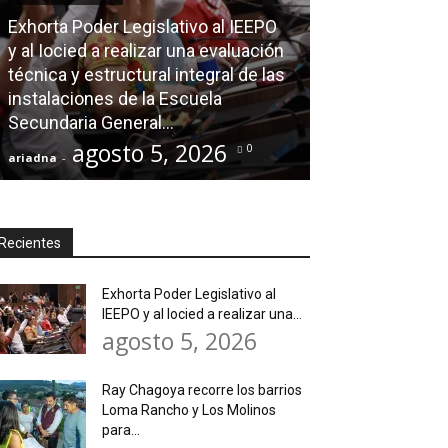
Exhorta Poder Legislativo al IEEPO
AGENDA POLÍTICA
y al Iocied a realizar una evaluación
técnica y estructural integral de las
Ray Chagoya re
instalaciones de la Escuela
Loma Rancho y
Secundaria General...
atender neces
agosto 5, 2026
agos
0
ariadna
-
ariadna
-
Recientes
Exhorta Poder Legislativo al
IEEPO y al Iocied a realizar una...
agosto 5, 2026
Ray Chagoya recorre los barrios
Loma Rancho y Los Molinos
para...