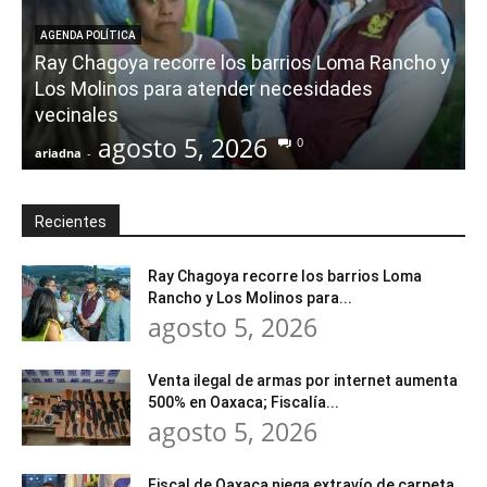
AGENDA POLÍTICA
Ray Chagoya recorre los barrios Loma Rancho y
Los Molinos para atender necesidades
vecinales
agosto 5, 2026
0
ariadna
-
a
Recientes
Ray Chagoya recorre los barrios Loma
Rancho y Los Molinos para...
agosto 5, 2026
Venta ilegal de armas por internet aumenta
500% en Oaxaca; Fiscalía...
agosto 5, 2026
Fiscal de Oaxaca niega extravío de carpeta