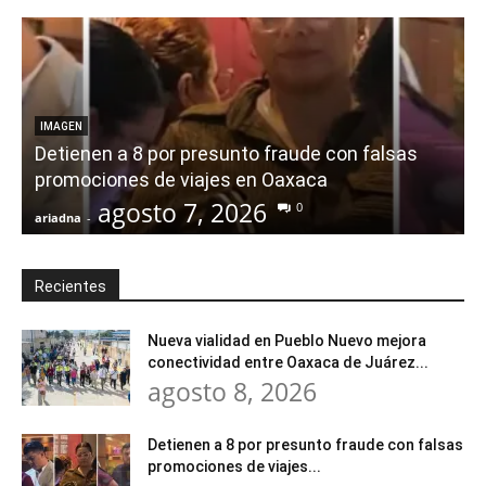
IMAGEN
Detienen a 8 por presunto fraude con falsas
promociones de viajes en Oaxaca
agosto 7, 2026
0
ariadna
-
a
Recientes
Nueva vialidad en Pueblo Nuevo mejora
conectividad entre Oaxaca de Juárez...
agosto 8, 2026
Detienen a 8 por presunto fraude con falsas
promociones de viajes...