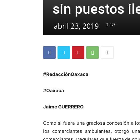
sin puestos il
abril 23, 2019
437
#RedacciónOaxaca
#Oaxaca
Jaime GUERRERO
Como si fuera una graciosa concesión a los
los comerciantes ambulantes, otorgó una
comerciantes irregulares que fuerza de golp