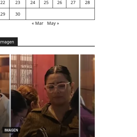
22
23
24
25
26
27
28
29
30
« Mar
May »
Imagen
AGENDA POLÍTICA
Desde el Legis
IMAGEN
modernización