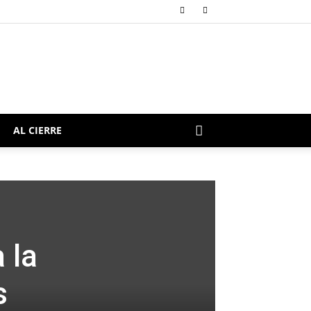
AL CIERRE
 la
s