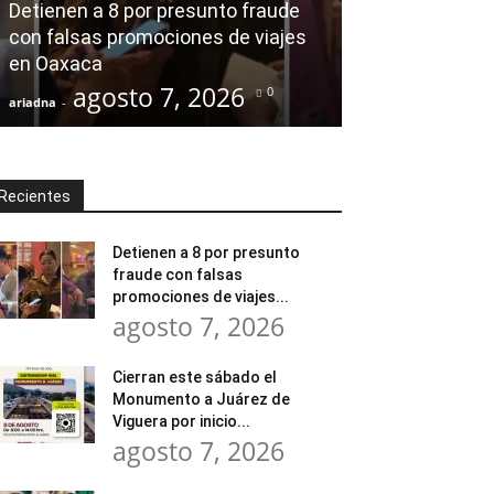
Detienen a 8 por presunto fraude
Tratamiento d
con falsas promociones de viajes
en Huajuapan 
en Oaxaca
transformar l
agosto 7, 2026
agost
0
ariadna
-
ariadna
-
Recientes
Detienen a 8 por presunto
fraude con falsas
promociones de viajes...
agosto 7, 2026
Cierran este sábado el
Monumento a Juárez de
Viguera por inicio...
agosto 7, 2026