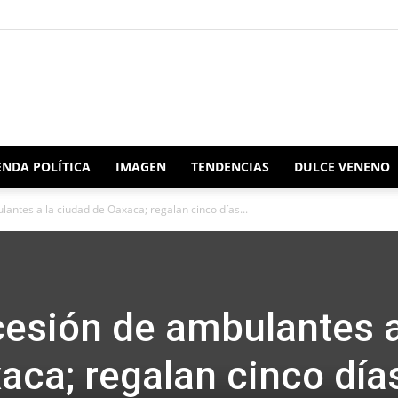
Redacción
NDA POLÍTICA
IMAGEN
TENDENCIAS
DULCE VENENO
antes a la ciudad de Oaxaca; regalan cinco días...
Oaxaca
esión de ambulantes a
aca; regalan cinco día