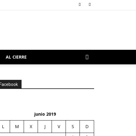
AL CIERRE
Facebook
junio 2019
L
M
X
J
V
S
D