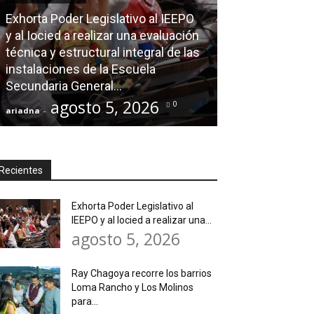
Exhorta Poder Legislativo al IEEPO
AGENDA POLÍTICA
y al Iocied a realizar una evaluación
técnica y estructural integral de las
Ray Chagoya re
instalaciones de la Escuela
Loma Rancho y
Secundaria General...
atender neces
agosto 5, 2026
agos
0
ariadna
-
ariadna
-
Recientes
Exhorta Poder Legislativo al
IEEPO y al Iocied a realizar una...
agosto 5, 2026
Ray Chagoya recorre los barrios
Loma Rancho y Los Molinos
para...