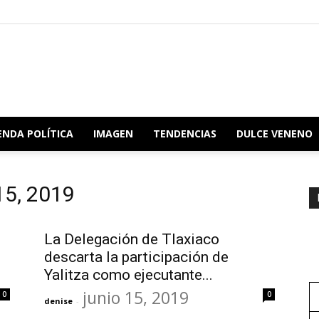
Redacción
ENDA POLÍTICA
IMAGEN
TENDENCIAS
DULCE VENENO
 15, 2019
Oaxaca
La Delegación de Tlaxiaco
descarta la participación de
Yalitza como ejecutante...
junio 15, 2019
0
0
denise
-