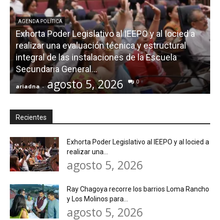
AGENDA POLÍTICA
Exhorta Poder Legislativo al IEEPO y al Iocied a
realizar una evaluación técnica y estructural
integral de las instalaciones de la Escuela
Secundaria General...
agosto 5, 2026
0
ariadna
-
a
Recientes
Exhorta Poder Legislativo al IEEPO y al Iocied a
realizar una...
agosto 5, 2026
Ray Chagoya recorre los barrios Loma Rancho
y Los Molinos para...
agosto 5, 2026