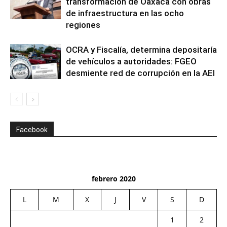
transformación de Oaxaca con obras
de infraestructura en las ocho
regiones
OCRA y Fiscalía, determina depositaría
de vehículos a autoridades: FGEO
desmiente red de corrupción en la AEI
Facebook
febrero 2020
L
M
X
J
V
S
D
1
2