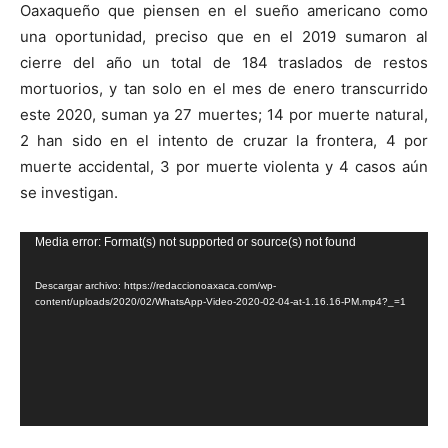
Oaxaqueño que piensen en el sueño americano como
una oportunidad, preciso que en el 2019 sumaron al
cierre del año un total de 184 traslados de restos
mortuorios, y tan solo en el mes de enero transcurrido
este 2020, suman ya 27 muertes; 14 por muerte natural,
2 han sido en el intento de cruzar la frontera, 4 por
muerte accidental, 3 por muerte violenta y 4 casos aún
se investigan.
Reproductor
Media error: Format(s) not supported or source(s) not found
de
Descargar archivo: https://redaccionoaxaca.com/wp-
vídeo
content/uploads/2020/02/WhatsApp-Video-2020-02-04-at-1.16.16-PM.mp4?_=1