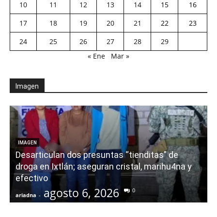
10
11
12
13
14
15
16
17
18
19
20
21
22
23
24
25
26
27
28
29
« Ene
Mar »
Imagen
E
IMAGEN
Desarticulan dos presuntas “tienditas” de
r
droga en Ixtlán; aseguran cristal, marihu4na y
i
efectivo
agosto 6, 2026
0
ariadna
-
a