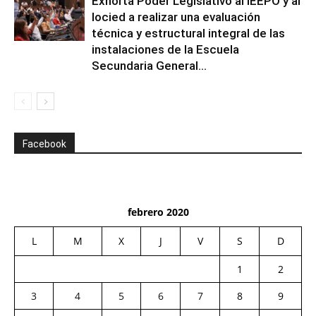
Exhorta Poder Legislativo al IEEPO y al
Iocied a realizar una evaluación
técnica y estructural integral de las
instalaciones de la Escuela
Secundaria General...
Facebook
febrero 2020
L
M
X
J
V
S
D
1
2
3
4
5
6
7
8
9